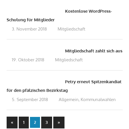
Kostenlose WordPress-
Schulung für Mitglieder
3. November 2018
admin
Mitgliedschaft
Mitgliedschaft zahlt sich aus
19. Oktober 2018
admin
Mitgliedschaft
Petry erneut Spitzenkandiat
für den pfälzischen Bezirkstag
5. September 2018
admin
Allgemein
Kommunalwahlen
,
Seitennummerierung
Vorherige
Nächste
«
1
3
»
2