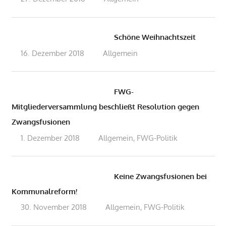
Schöne Weihnachtszeit
16. Dezember 2018
admin
Allgemein
FWG-
Mitgliederversammlung beschließt Resolution gegen
Zwangsfusionen
1. Dezember 2018
admin
Allgemein
FWG-Politik
,
Keine Zwangsfusionen bei
Kommunalreform!
30. November 2018
admin
Allgemein
FWG-Politik
,