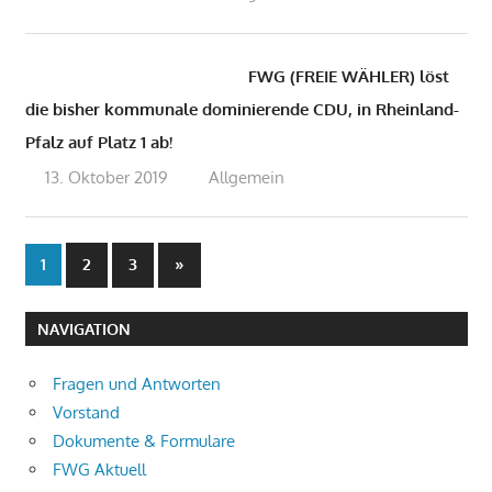
FWG (FREIE WÄHLER) löst
die bisher kommunale dominierende CDU, in Rheinland-
Pfalz auf Platz 1 ab!
13. Oktober 2019
admin
Allgemein
Seitennummerierung
Nächste
2
3
»
1
Beiträge
der
NAVIGATION
Beiträge
Fragen und Antworten
Vorstand
Dokumente & Formulare
FWG Aktuell