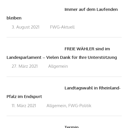
Immer auf dem Laufenden
bleiben
3. August 2021
admin
FWG-Aktuell
FREIE WÄHLER sind im
Landesparlament – Vielen Dank für Ihre Unterstützung
27. März 2021
admin
Allgemein
Landtagswahl in Rheinland-
Pfalz im Endspurt
11. März 2021
admin
Allgemein
FWG-Politik
,
Termin