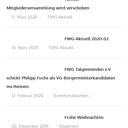
Mitgliederversammlung wird verschoben
11. März 2020
admin
FWG-Aktuell
FWG-Aktuell 2020-02
10. März 2020
admin
FWG-Aktuell
FWG Talgemeinden e.V.
schickt Philipp Fuchs als VG-Bürgermeisterkandidaten
ins Rennen
12. Februar 2020
admin
Kommunalwahlen
Frohe Weihnachten
20. Dezember 2019
admin
Allgemein