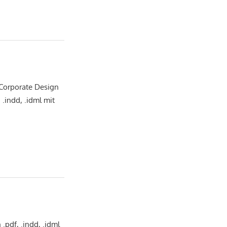
 Corporate Design
.indd, .idml mit
.pdf, .indd, .idml